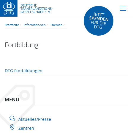
DEUTSCHE
TRANSPLANTATIONS-
GESELLSCHAFT E. V.
JETZT
SPENDEN
FÜR DIE
Startseite
Informationen
Themen
DTG
Fortbildung
DTG Fortbildungen
MENÜ
Aktuelles/Presse
Zentren