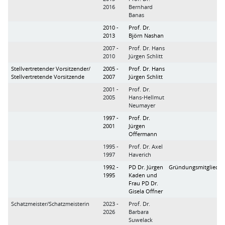
2016
Bernhard
Banas
2010 -
Prof. Dr.
2013
Björn Nashan
2007 -
Prof. Dr. Hans
2010
Jürgen Schlitt
Stellvertretender Vorsitzender/
2005 -
Prof. Dr. Hans
Stellvertretende Vorsitzende
2007
Jürgen Schlitt
2001 -
Prof. Dr.
2005
Hans-Hellmut
Neumayer
1997 -
Prof. Dr.
2001
Jürgen
Offermann
1995 -
Prof. Dr. Axel
1997
Haverich
1992 -
PD Dr. Jürgen
Gründungsmitglieder
1995
Kaden und
Frau PD Dr.
Gisela Offner
Schatzmeister/Schatzmeisterin
2023 -
Prof. Dr.
2026
Barbara
Suwelack