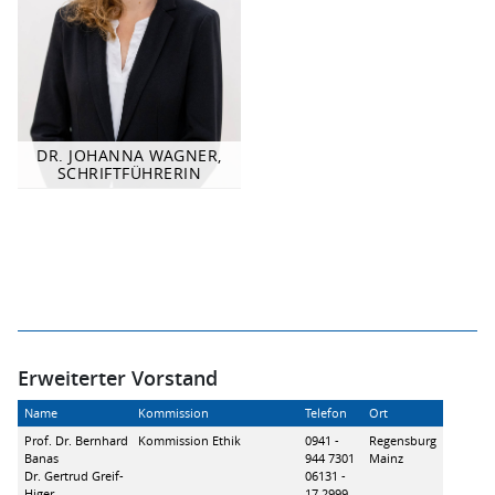
DR. JOHANNA WAGNER,
SCHRIFTFÜHRERIN
Erweiterter Vorstand
Name
Kommission
Telefon
Ort
Prof. Dr. Bernhard
Kommission Ethik
0941 -
Regensburg
Banas
944 7301
Mainz
Dr. Gertrud Greif-
06131 -
Higer
17 2999