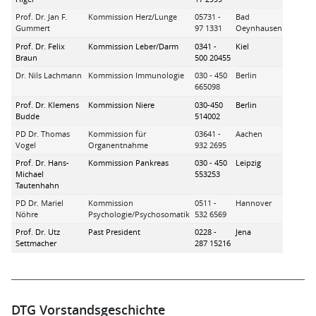
Prof. Dr. Jan F.
Kommission Herz/Lunge
05731 -
Bad
Gummert
97 1331
Oeynhausen
Prof. Dr. Felix
Kommission Leber/Darm
0341 -
Kiel
Braun
500 20455
Dr. Nils Lachmann
Kommission Immunologie
030 - 450
Berlin
665098
Prof. Dr. Klemens
Kommission Niere
030-450
Berlin
Budde
514002
PD Dr. Thomas
Kommission für
03641 -
Aachen
Vogel
Organentnahme
932 2695
Prof. Dr. Hans-
Kommission Pankreas
030 - 450
Leipzig
Michael
553253
Tautenhahn
PD Dr. Mariel
Kommission
0511 -
Hannover
Nöhre
Psychologie/Psychosomatik
532 6569
Prof. Dr. Utz
Past President
0228 -
Jena
Settmacher
287 15216
DTG Vorstandsgeschichte