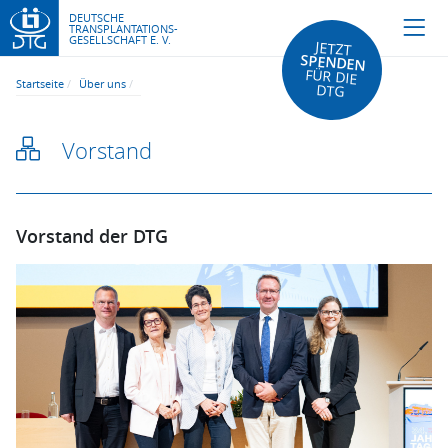
DEUTSCHE
TRANSPLANTATIONS-
GESELLSCHAFT E. V.
JETZT
SPENDEN
FÜR DIE
Startseite
Über uns
DTG
Vorstand
Vorstand der DTG