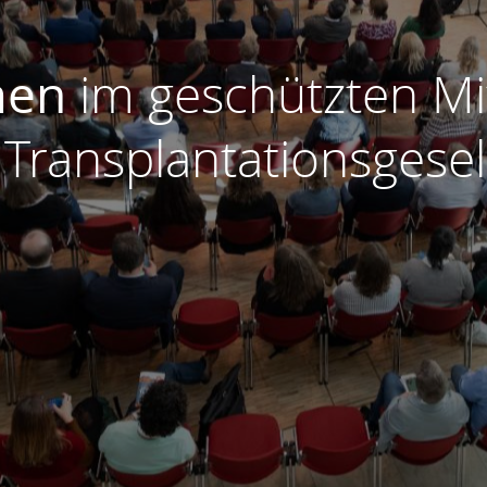
men
im geschützten Mi
ransplantationsgesell