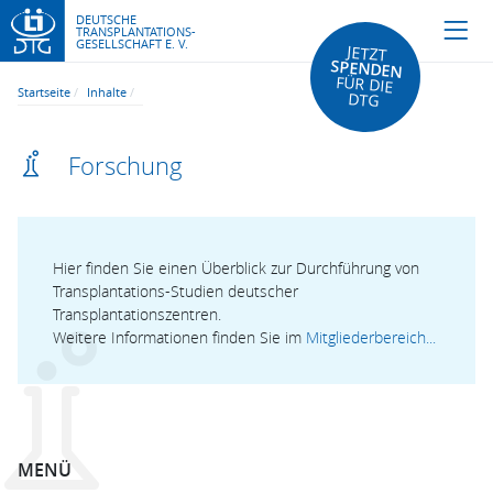
DEUTSCHE
TRANSPLANTATIONS-
GESELLSCHAFT E. V.
JETZT
SPENDEN
FÜR DIE
Startseite
Inhalte
DTG
Forschung
Hier finden Sie einen Überblick zur Durchführung von
Transplantations-Studien deutscher
Transplantationszentren.
Weitere Informationen finden Sie im
Mitgliederbereich...
MENÜ