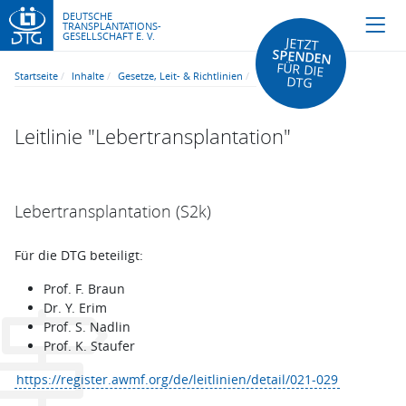
DEUTSCHE
TRANSPLANTATIONS-
GESELLSCHAFT E. V.
JETZT
SPENDEN
FÜR DIE
Startseite
Inhalte
Gesetze, Leit- & Richtlinien
DTG
Leitlinie "Lebertransplantation"
Lebertransplantation (S2k)
Für die DTG beteiligt:
Prof. F. Braun
Dr. Y. Erim
Prof. S. Nadlin
Prof. K. Staufer
https://register.awmf.org/de/leitlinien/detail/021-029