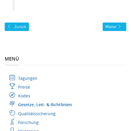
Vorheriger Beitrag: Leitlinie "Medikamentenmonitoring"
Nächster Beitr
Zurück
Weiter
MENÜ
Tagungen
Preise
Kodex
Gesetze, Leit- & Richtlinien
Qualitätssicherung
Forschung