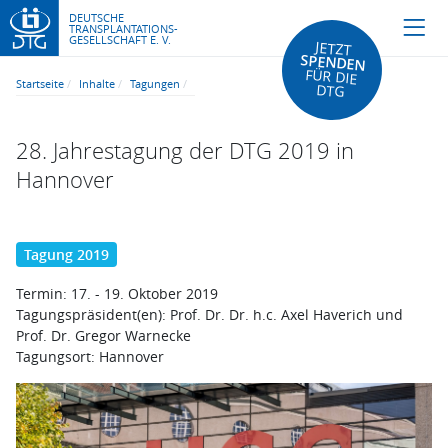
DEUTSCHE
TRANSPLANTATIONS-
GESELLSCHAFT E. V.
JETZT
SPENDEN
FÜR DIE
Startseite
Inhalte
Tagungen
DTG
28. Jahrestagung der DTG 2019 in
Hannover
Tagung 2019
Termin:
17. - 19. Oktober 2019
Tagungspräsident(en):
Prof. Dr. Dr. h.c. Axel Haverich und
Prof. Dr. Gregor Warnecke
Tagungsort:
Hannover