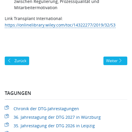
zwischen Regulierung, Prozessqualität und
Mitarbeitermotivation
Link Transplant International:
https://onlinelibrary.wiley.com/toc/14322277/2019/32/S3
Vorheriger Beitrag: 29. Jahrestagung der DTG 2020 in Köln
Nächster Beitra
Zurück
Weiter
TAGUNGEN
Chronik der DTG-Jahrestagungen
36. Jahrestagung der DTG 2027 in Würzburg
35. Jahrestagung der DTG 2026 in Leipzig