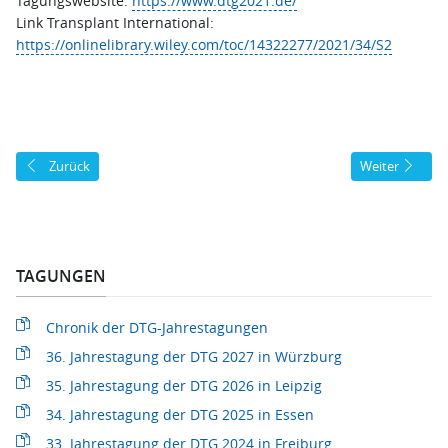
Tagungswebsite:
https://www.dtg2021.de/
Link Transplant International:
https://onlinelibrary.wiley.com/toc/14322277/2021/34/S2
Vorheriger Beitrag: 31. Jahrestagung der DTG 2022 in Erlangen
Nächster Beitr
Zurück
Weiter
TAGUNGEN
Chronik der DTG-Jahrestagungen
36. Jahrestagung der DTG 2027 in Würzburg
35. Jahrestagung der DTG 2026 in Leipzig
34. Jahrestagung der DTG 2025 in Essen
33. Jahrestagung der DTG 2024 in Freiburg