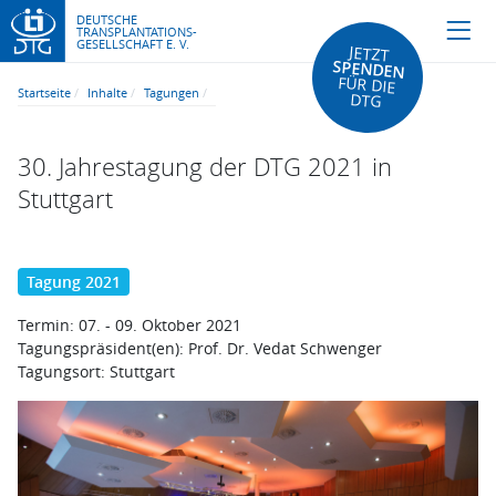
DEUTSCHE
TRANSPLANTATIONS-
GESELLSCHAFT E. V.
JETZT
SPENDEN
FÜR DIE
Startseite
Inhalte
Tagungen
DTG
30. Jahrestagung der DTG 2021 in
Stuttgart
Tagung 2021
Termin:
07. - 09. Oktober 2021
Tagungspräsident(en):
Prof. Dr. Vedat Schwenger
Tagungsort:
Stuttgart