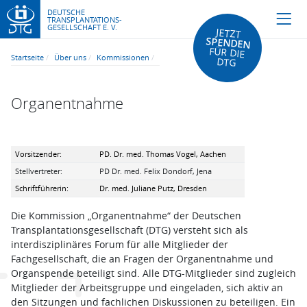
DEUTSCHE
TRANSPLANTATIONS-
GESELLSCHAFT E. V.
JETZT
SPENDEN
FÜR DIE
Startseite
Über uns
Kommissionen
DTG
Organentnahme
Vorsitzender:
PD. Dr. med. Thomas Vogel, Aachen
Stellvertreter:
PD Dr. med. Felix Dondorf, Jena
Schriftführerin:
Dr. med. Juliane Putz, Dresden
Die Kommission „Organentnahme“ der Deutschen
Transplantationsgesellschaft (DTG) versteht sich als
interdisziplinäres Forum für alle Mitglieder der
Fachgesellschaft, die an Fragen der Organentnahme und
Organspende beteiligt sind. Alle DTG-Mitglieder sind zugleich
Mitglieder der Arbeitsgruppe und eingeladen, sich aktiv an
den Sitzungen und fachlichen Diskussionen zu beteiligen. Ein