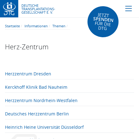
DEUTSCHE
TRANSPLANTATIONS-
GESELLSCHAFT E. V.
JETZT
SPENDEN
FÜR DIE
Startseite
Informationen
Themen
DTG
Herz-Zentrum
Herzzentrum Dresden
Kerckhoff Klinik Bad Nauheim
Herzzentrum Nordrhein-Westfalen
Deutsches Herzzentrum Berlin
Heinrich Heine Universität Düsseldorf