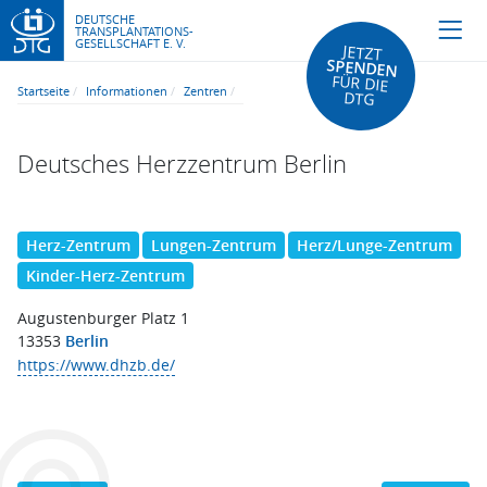
DEUTSCHE
TRANSPLANTATIONS-
GESELLSCHAFT E. V.
JETZT
SPENDEN
FÜR DIE
Startseite
Informationen
Zentren
DTG
Deutsches Herzzentrum Berlin
Herz-Zentrum
Lungen-Zentrum
Herz/Lunge-Zentrum
Kinder-Herz-Zentrum
Augustenburger Platz 1
13353
Berlin
https://www.dhzb.de/