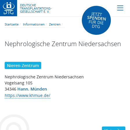
DEUTSCHE
TRANSPLANTATIONS-
GESELLSCHAFT E. V.
JETZT
SPENDEN
FÜR DIE
Startseite
Informationen
Zentren
DTG
Nephrologische Zentrum Niedersachsen
Nieren-Zentrum
Nephrologische Zentrum Niedersachsen
Vogelsang 105
34346
Hann. Münden
https://www.khmue.de/