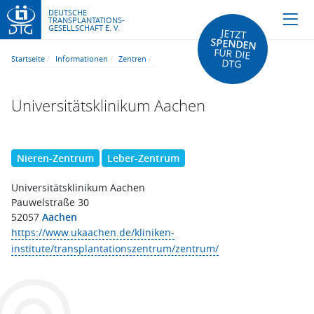
DEUTSCHE
TRANSPLANTATIONS-
GESELLSCHAFT E. V.
JETZT
SPENDEN
FÜR DIE
Startseite
Informationen
Zentren
DTG
Universitätsklinikum Aachen
Nieren-Zentrum
Leber-Zentrum
Universitätsklinikum Aachen
Pauwelstraße 30
52057
Aachen
https://www.ukaachen.de/kliniken-
institute/transplantationszentrum/zentrum/