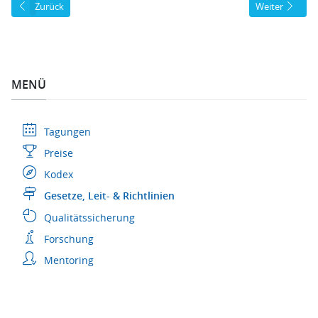
Vorheriger Beitrag: Leitlinie "Virusinfektionen nach Organtransplantati
Nächster Beitra
Zurück
Weiter
MENÜ
Tagungen
Preise
Kodex
Gesetze, Leit- & Richtlinien
Qualitätssicherung
Forschung
Mentoring