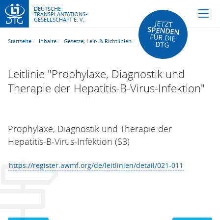
DEUTSCHE
TRANSPLANTATIONS-
GESELLSCHAFT E. V.
JETZT
SPENDEN
FÜR DIE
Startseite
Inhalte
Gesetze, Leit- & Richtlinien
DTG
Leitlinie "Prophylaxe, Diagnostik und
Therapie der Hepatitis-B-Virus-Infektion"
Prophylaxe, Diagnostik und Therapie der
Hepatitis-B-Virus-Infektion (S3)
https://register.awmf.org/de/leitlinien/detail/021-011