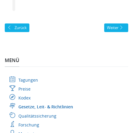
Vorheriger Beitrag: Leitlinie "Diagnostik und Therapie des Hepatozellu
Nächster Beitra
Zurück
Weiter
MENÜ
Tagungen
Preise
Kodex
Gesetze, Leit- & Richtlinien
Qualitätssicherung
Forschung