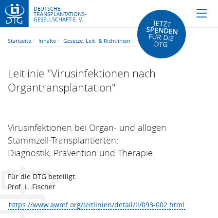
DEUTSCHE
TRANSPLANTATIONS-
GESELLSCHAFT E. V.
JETZT
SPENDEN
FÜR DIE
Startseite
Inhalte
Gesetze, Leit- & Richtlinien
DTG
Leitlinie "Virusinfektionen nach
Organtransplantation"
Virusinfektionen bei Organ- und allogen
Stammzell-Transplantierten:
Diagnostik, Prävention und Therapie.
Für die DTG beteiligt:
Prof. L. Fischer
https://www.awmf.org/leitlinien/detail/ll/093-002.html