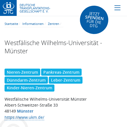
DEUTSCHE
TRANSPLANTATIONS-
GESELLSCHAFT E. V.
JETZT
SPENDEN
FÜR DIE
Startseite
Informationen
Zentren
DTG
Westfälische Wilhelms-Universität -
Münster
Nieren-Zentrum
Pankreas-Zentrum
Dünndarm-Zentrum
Leber-Zentrum
Kinder-Nieren-Zentrum
Westfälische Wilhelms-Universität Münster
Albert-Schweitzer-Straße 33
48149
Münster
https://www.ukm.de/