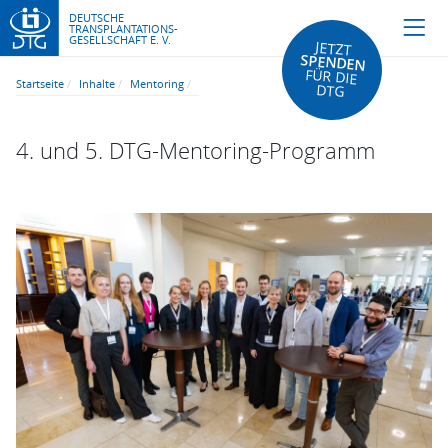
DEUTSCHE
TRANSPLANTATIONS-
GESELLSCHAFT E. V.
JETZT
SPENDEN
FÜR DIE
Startseite
Inhalte
Mentoring
DTG
4. und 5. DTG-Mentoring-Programm