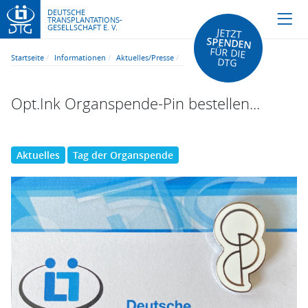
DEUTSCHE
TRANSPLANTATIONS-
GESELLSCHAFT E. V.
JETZT
SPENDEN
FÜR DIE
Startseite
Informationen
Aktuelles/Presse
DTG
Opt.Ink Organspende-Pin bestellen...
Aktuelles
Tag der Organspende