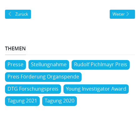
Vorheriger Beitrag: Transplantationsmedizin-Basics - Eine Fortbildung f
Nächster Beitr
Zurück
Weiter
THEMEN
Presse
Stellungnahme
Rudolf Pichlmayr Preis
Preis Förderung Organspende
DTG Forschungspreis
Young Investigator Award
Tagung 2021
Tagung 2020